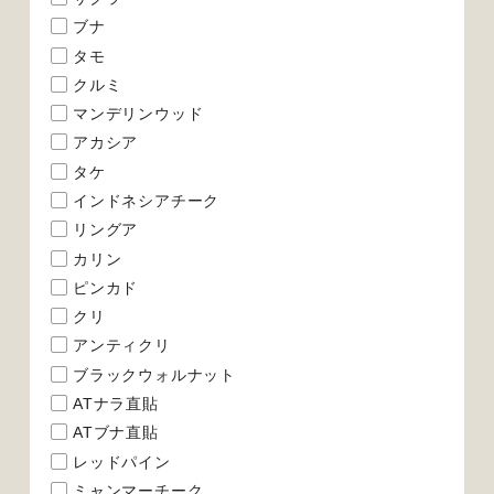
ブナ
タモ
クルミ
マンデリンウッド
アカシア
タケ
インドネシアチーク
リングア
カリン
ピンカド
クリ
アンティクリ
ブラックウォルナット
ATナラ直貼
ATブナ直貼
レッドパイン
ミャンマーチーク