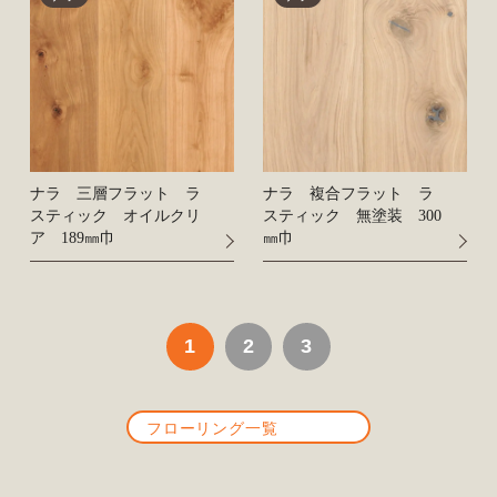
ナラ 三層フラット ラ
ナラ 複合フラット ラ
スティック オイルクリ
スティック 無塗装 300
ア 189㎜巾
㎜巾
1
2
3
フローリング一覧