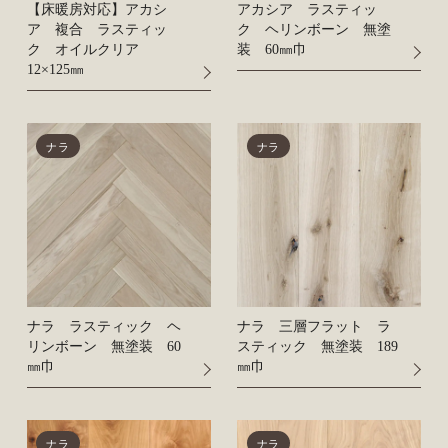
【床暖房対応】アカシ
アカシア ラスティッ
ア 複合 ラスティッ
ク ヘリンボーン 無塗
ク オイルクリア
装 60㎜巾
12×125㎜
ナラ
ナラ
ナラ ラスティック ヘ
ナラ 三層フラット ラ
リンボーン 無塗装 60
スティック 無塗装 189
㎜巾
㎜巾
ナラ
ナラ