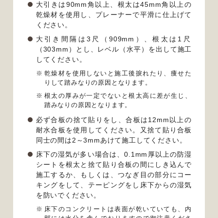
大引きは90mm角以上、根太は45mm角以上の
乾燥材を使用し、プレーナーで平滑に仕上げて
ください。
大引き間隔は3尺（909mm）、根太は1尺
（303mm）とし、レベル（水平）を出して施工
してください。
乾燥材を使用しないと施工後捩れたり、痩せた
りして踏みなりの原因となります。
根太の厚みが一定でないと根太高に差が生じ、
踏みなりの原因となります。
必ず合板の捨て貼りをし、合板は12mm以上の
耐水合板を使用してください。又捨て貼り合板
同士の間は2～3mmあけて施工してください。
床下の湿気が多い場合は、0.1mm厚以上の防湿
シートを根太と捨て貼り合板の間にしき込んで
施工するか、もしくは、つなぎ目の部分にコー
キングをして、テーピングをし床下からの湿気
を防いでください。
床下のコンクリートは表面が乾いていても、内