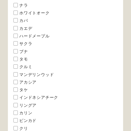
ナラ
ホワイトオーク
カバ
カエデ
ハードメープル
サクラ
ブナ
タモ
クルミ
マンデリンウッド
アカシア
タケ
インドネシアチーク
リングア
カリン
ピンカド
クリ