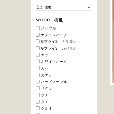
WOOD 樹種
メープル
ナチュレバーチ
GプライS ナラ直貼
GプライS カバ直貼
ナラ
ホワイトオーク
カバ
カエデ
ハードメープル
サクラ
ブナ
タモ
クルミ