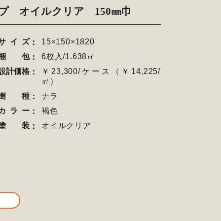
プ オイルクリア 150㎜巾
サイズ
15×150×1820
梱包
6枚入/1.638㎡
設計価格
￥23,300/ケース（￥14,225/
㎡）
樹種
ナラ
カラー
褐色
塗装
オイルクリア