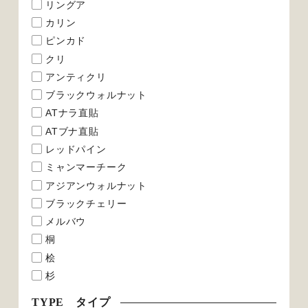
リングア
カリン
ピンカド
クリ
アンティクリ
ブラックウォルナット
ATナラ直貼
ATブナ直貼
レッドパイン
ミャンマーチーク
アジアンウォルナット
ブラックチェリー
メルバウ
桐
桧
杉
TYPE タイプ