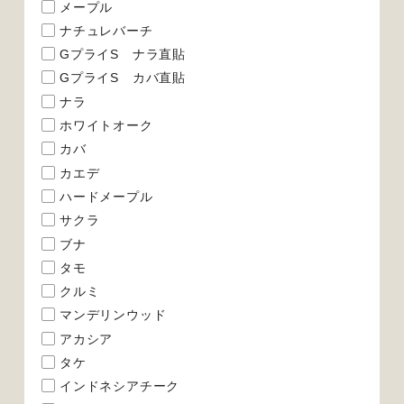
メープル
ナチュレバーチ
GプライS ナラ直貼
GプライS カバ直貼
ナラ
ホワイトオーク
カバ
カエデ
ハードメープル
サクラ
ブナ
タモ
クルミ
マンデリンウッド
アカシア
タケ
インドネシアチーク