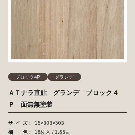
ブロック4P
グランデ
ＡＴナラ直貼 グランデ ブロック４
Ｐ 面無無塗装
サイズ
15×303×303
梱包
18枚入 / 1.65㎡