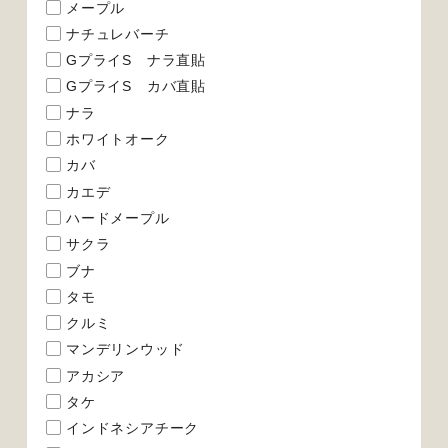
メープル
ナチュレバーチ
GプライS ナラ直貼
GプライS カバ直貼
ナラ
ホワイトオーク
カバ
カエデ
ハードメープル
サクラ
ブナ
タモ
クルミ
マンデリンウッド
アカシア
タケ
インドネシアチーク