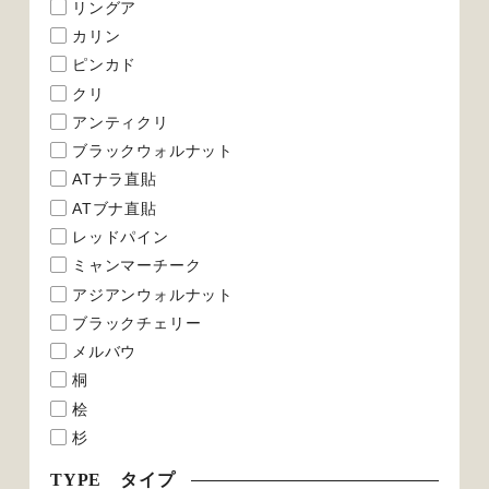
リングア
カリン
ピンカド
クリ
アンティクリ
ブラックウォルナット
ATナラ直貼
ATブナ直貼
レッドパイン
ミャンマーチーク
アジアンウォルナット
ブラックチェリー
メルバウ
桐
桧
杉
TYPE タイプ