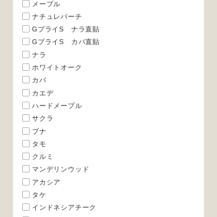
メープル
ナチュレバーチ
GプライS ナラ直貼
GプライS カバ直貼
ナラ
ホワイトオーク
カバ
カエデ
ハードメープル
サクラ
ブナ
タモ
クルミ
マンデリンウッド
アカシア
タケ
インドネシアチーク