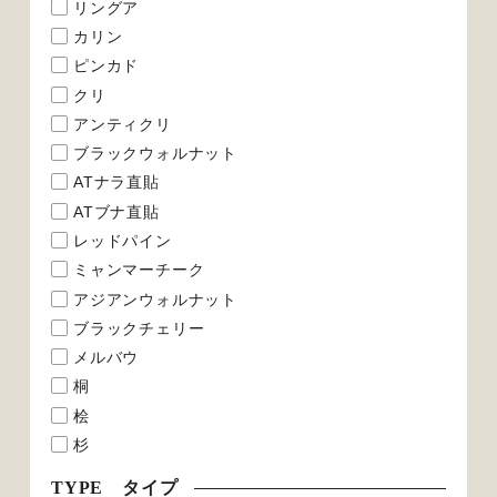
リングア
カリン
ピンカド
クリ
アンティクリ
ブラックウォルナット
ATナラ直貼
ATブナ直貼
レッドパイン
ミャンマーチーク
アジアンウォルナット
ブラックチェリー
メルバウ
桐
桧
杉
TYPE タイプ