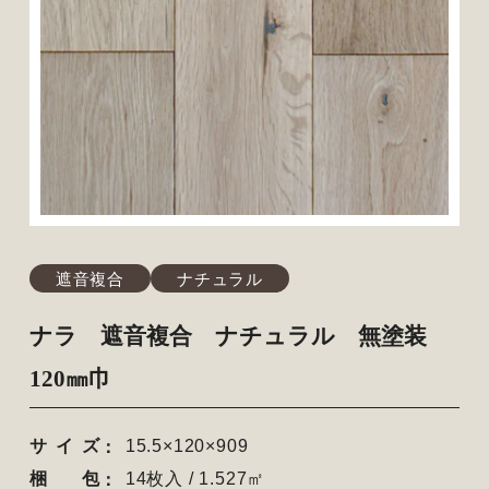
遮音複合
ナチュラル
ナラ 遮音複合 ナチュラル 無塗装
120㎜巾
サイズ
15.5×120×909
梱包
14枚入 / 1.527㎡