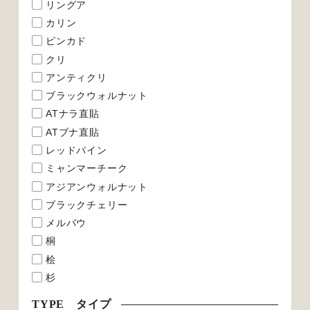
リングア
カリン
ピンカド
クリ
アンティクリ
ブラックウォルナット
ATナラ直貼
ATブナ直貼
レッドパイン
ミャンマーチーク
アジアンウォルナット
ブラックチェリー
メルバウ
桐
桧
杉
TYPE タイプ