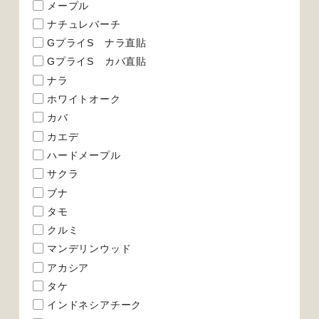
メープル
ナチュレバーチ
GプライS ナラ直貼
GプライS カバ直貼
ナラ
ホワイトオーク
カバ
カエデ
ハードメープル
サクラ
ブナ
タモ
クルミ
マンデリンウッド
アカシア
タケ
インドネシアチーク