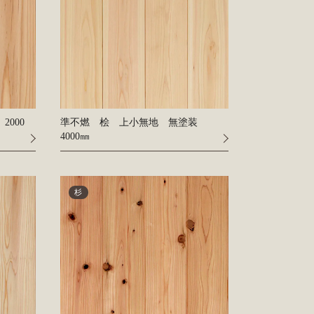
000
準不燃 桧 上小無地 無塗装
4000㎜
杉