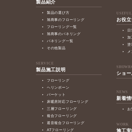
製品紹介
製品の選び方
USEFUL
お役立
旭商事のフローリング
フローリング一覧
日
旭商事のパネリング
加
パネリング一覧
塗
その他製品
メ
SERVICE
SHOWR
製品施工説明
ショー
フローリング
ヘリンボーン
NEWS
パーケット
新着情
床暖房対応フローリング
三層フローリング
お
複合フローリング
遮音複合フローリング
WORK
ATフローリング
施工実