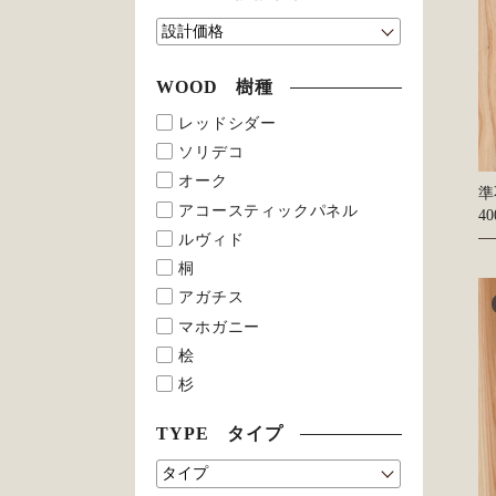
WOOD 樹種
レッドシダー
ソリデコ
オーク
準
アコースティックパネル
4
ルヴィド
桐
アガチス
マホガニー
桧
杉
TYPE タイプ