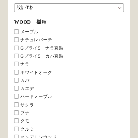
WOOD 樹種
メープル
ナチュレバーチ
GプライS ナラ直貼
GプライS カバ直貼
ナラ
ホワイトオーク
カバ
カエデ
ハードメープル
サクラ
ブナ
タモ
クルミ
マンデリンウッド