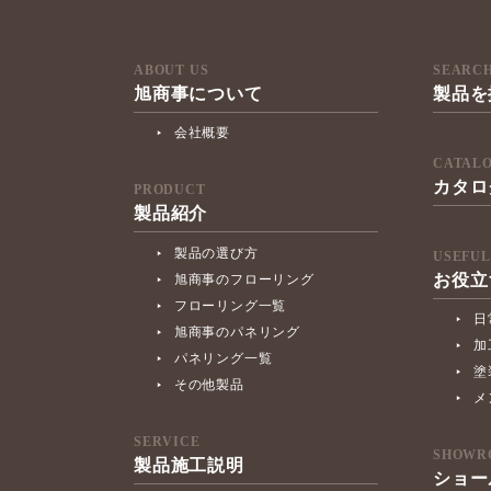
ABOUT US
SEARC
旭商事について
製品を
会社概要
CATAL
カタロ
PRODUCT
製品紹介
製品の選び方
USEFUL
お役立
旭商事のフローリング
フローリング一覧
日
旭商事のパネリング
加
パネリング一覧
塗
その他製品
メ
SERVICE
SHOWR
製品施工説明
ショー